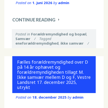
Posted on
1. juni 2026
by
admin
CONTINUE READING
Posted in
Forældremyndighed og bopæl
,
Samvær
/
Tagged
eneforældremyndighed
,
ikke samvær
/
Fælles forældremyndighed over D
på 14 år ophævet og
forældremyndigheden tillagt M.
Ikke samvær mellem D og F, Vestre
Landsret 17. december 2025,
utrykt
Posted on
18. december 2025
by
admin