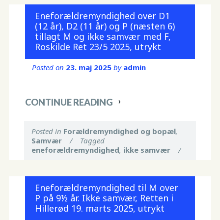
Eneforældremyndighed over D1
(12 år), D2 (11 år) og P (næsten 6)
tillagt M og ikke samvær med F,
Roskilde Ret 23/5 2025, utrykt
Posted on
23. maj 2025
by
admin
CONTINUE READING
Posted in
Forældremyndighed og bopæl
,
Samvær
/
Tagged
eneforældremyndighed
,
ikke samvær
/
Eneforældremyndighed til M over
P på 9½ år. Ikke samvær, Retten i
Hillerød 19. marts 2025, utrykt