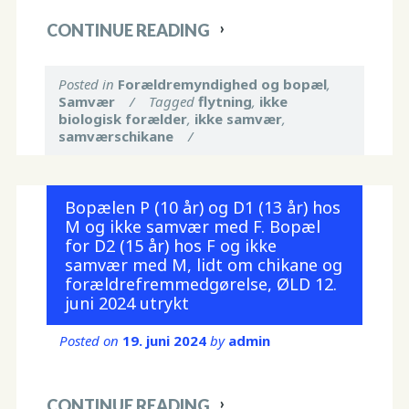
CONTINUE READING
Posted in
Forældremyndighed og bopæl
,
Samvær
/
Tagged
flytning
,
ikke
biologisk forælder
,
ikke samvær
,
samværschikane
/
Bopælen P (10 år) og D1 (13 år) hos
M og ikke samvær med F. Bopæl
for D2 (15 år) hos F og ikke
samvær med M, lidt om chikane og
forældrefremmedgørelse, ØLD 12.
juni 2024 utrykt
Posted on
19. juni 2024
by
admin
CONTINUE READING