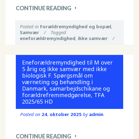
CONTINUE READING
Posted in
Forældremyndighed og bopæl
,
Samvær
/
Tagged
eneforældremyndighed
,
ikke samvær
/
Eneforældremyndighed til M over
5 årig og ikke samvær med ikke
biologisk F. Spørgsmål om
værneting og behandling i
Danmark, samarbejdschikane og
forældrefremmedgørelse, TFA
2025/65 HD
Posted on
24. oktober 2025
by
admin
CONTINUE READING