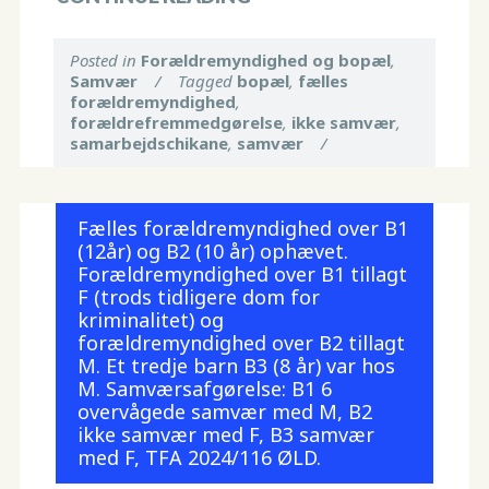
Posted in
Forældremyndighed og bopæl
,
Samvær
/
Tagged
bopæl
,
fælles
forældremyndighed
,
forældrefremmedgørelse
,
ikke samvær
,
samarbejdschikane
,
samvær
/
Fælles forældremyndighed over B1
(12år) og B2 (10 år) ophævet.
Forældremyndighed over B1 tillagt
F (trods tidligere dom for
kriminalitet) og
forældremyndighed over B2 tillagt
M. Et tredje barn B3 (8 år) var hos
M. Samværsafgørelse: B1 6
overvågede samvær med M, B2
ikke samvær med F, B3 samvær
med F, TFA 2024/116 ØLD.