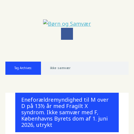
Main menu
Skip
to
Tag Archives:
ikke samvær
content
Eneforældremyndighed til M over
D på 13½ år med Fragilt X
syndrom. Ikke samvær med F,
Københavns Byrets dom af 1. juni
2026, utrykt