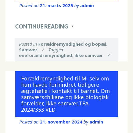
Posted on
21. marts 2025
by
admin
CONTINUE READING
Posted in
Forældremyndighed og bopæl
,
Samvær
/
Tagged
eneforældremyndighed
,
ikke samvær
/
Forældremyndighed til M, selv om
hun havde forhindret tidligere
ægtefælle i kontakt til barnet. Om
samværschikane og ikke biologisk
forælder, ikke samvær,TFA
2024/353 VLD
Posted on
21. november 2024
by
admin