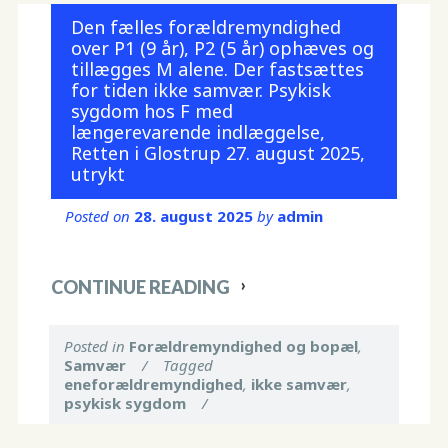
Den fælles forældremyndighed
over P1 (9 år), P2 (5 år) ophæves og
tillægges M alene. Der fastsættes
for tiden ikke samvær. Psykisk
sygdom hos F med
længerevarende indlæggelse,
Retten i Glostrup 27. august 2025,
utrykt
Posted on
28. august 2025
by
admin
CONTINUE READING
Posted in
Forældremyndighed og bopæl
,
Samvær
/
Tagged
eneforældremyndighed
,
ikke samvær
,
psykisk sygdom
/