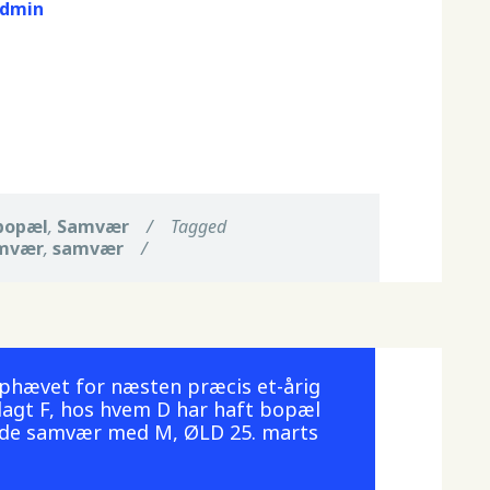
dmin
bopæl
,
Samvær
/
Tagged
amvær
,
samvær
/
phævet for næsten præcis et-årig
lagt F, hos hvem D har haft bopæl
gede samvær med M, ØLD 25. marts