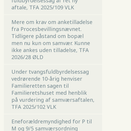
fuldbyrdelsessag af ret ny
aftale, TFA 2025/109 VLK
Mere om krav om anketilladelse
fra Procesbevillingsnævnet.
Tidligere påstand om bopæl
men nu kun om samvær. Kunne
ikke ankes uden tilladelse, TFA
2026/28 ØLD
Under tvangsfuldbyrdelsessag
vedrørende 10-årig henviser
Familieretten sagen til
Familieretshuset med henblik
på vurdering af samværsaftalen,
TFA 2025/102 VLK
Eneforældremyndighed for P til
M og 9/5 samværsordning