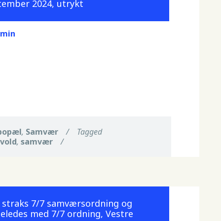
tember 2024, utrykt
dmin
bopæl
,
Samvær
/
Tagged
 vold
,
samvær
/
g straks 7/7 samværsordning og
igeledes med 7/7 ordning, Vestre