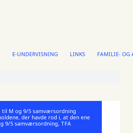
R
E-UNDERVISNING
LINKS
FAMILIE- OG
 til M og 9/5 samværsordning
holdene, der havde rod i, at den ene
 og 9/5 samværsordning, TFA