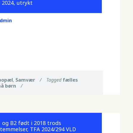
 2024, utrykt
dmin
bopæl
,
Samvær
/
Tagged
fælles
å børn
/
 og B2 født i 2018 trods
stemmelser, TFA 2024/294 VLD