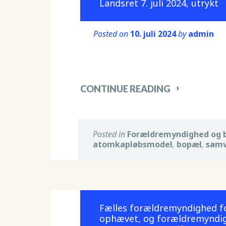
Landsret 7. juli 2024, utrykt
Posted on
10. juli 2024
by
admin
CONTINUE READING
Posted in
Forældremyndighed og 
atomkapløbsmodel
,
bopæl
,
sam
Fælles forældremyndighed for 
ophævet, og forældremyndig