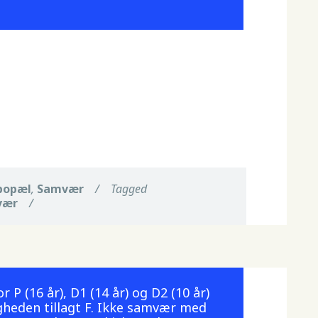
bopæl
,
Samvær
/
Tagged
vær
/
P (16 år), D1 (14 år) og D2 (10 år)
heden tillagt F. Ikke samvær med