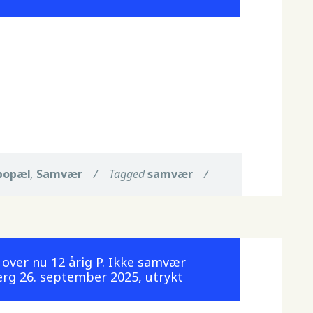
bopæl
,
Samvær
/
Tagged
samvær
/
over nu 12 årig P. Ikke samvær
erg 26. september 2025, utrykt