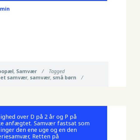
dmin
bopæl
,
Samvær
/
Tagged
get samvær
,
samvær
,
små børn
/
ighed over D på 2 år og P på
ke anfægtet. Samvær fastsat som
inger den ene uge og en den
eriesamvær, Retten på