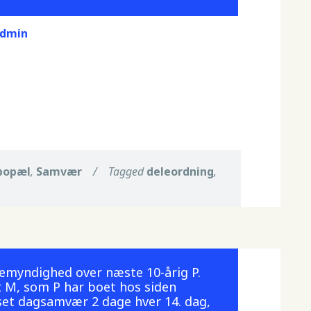
dmin
bopæl
,
Samvær
/
Tagged
deleordning
,
emyndighed over næste 10-årig P.
 M, som P har boet hos siden
et dagsamvær 2 dage hver 14. dag,