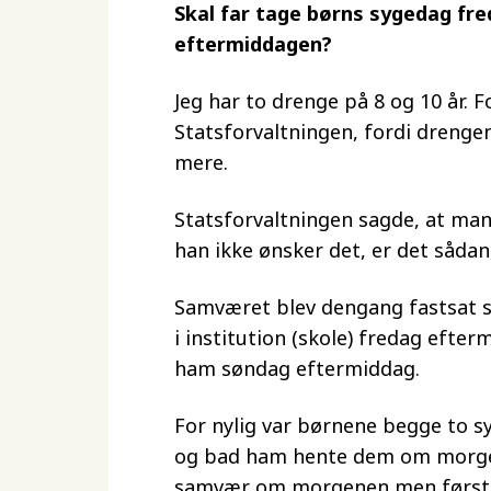
Skal far tage børns sygedag fr
eftermiddagen?
Jeg har to drenge på 8 og 10 år. 
Statsforvaltningen, fordi drengen
mere.
Statsforvaltningen sagde, at man 
han ikke ønsker det, er det sådan,
Samværet blev dengang fastsat s
i institution (skole) fredag efte
ham søndag eftermiddag.
For nylig var børnene begge to sy
og bad ham hente dem om morgene
samvær om morgenen men først 