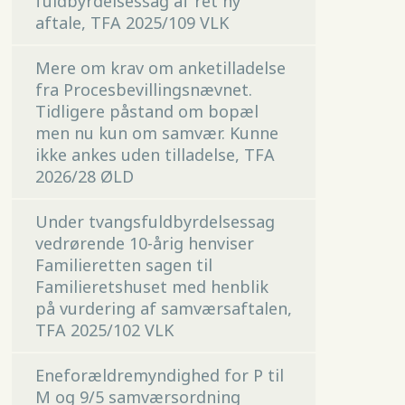
fuldbyrdelsessag af ret ny
aftale, TFA 2025/109 VLK
Mere om krav om anketilladelse
fra Procesbevillingsnævnet.
Tidligere påstand om bopæl
men nu kun om samvær. Kunne
ikke ankes uden tilladelse, TFA
2026/28 ØLD
Under tvangsfuldbyrdelsessag
vedrørende 10-årig henviser
Familieretten sagen til
Familieretshuset med henblik
på vurdering af samværsaftalen,
TFA 2025/102 VLK
Eneforældremyndighed for P til
M og 9/5 samværsordning