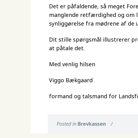
Det er påfaldende, så meget Fo
manglende retfærdighed og om lige
synliggørelse fra mødrene af de 
Dit stille spørgsmål illustrerer 
at påtale det.
Med venlig hilsen
Viggo Bækgaard
formand og talsmand for Landsfo
Posted in
Brevkassen
/