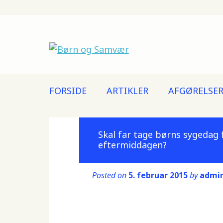
Main menu
Skip
FORSIDE
ARTIKLER
AFGØRELSE
to
content
Skal far tage børns sygedag
eftermiddagen?
Posted on
5. februar 2015
by
admi