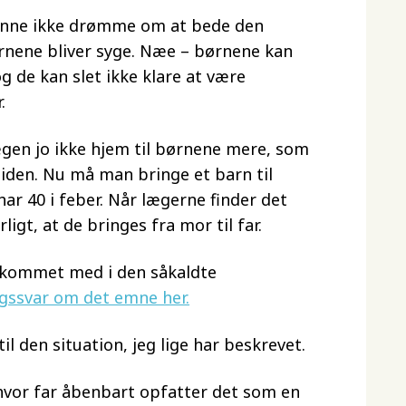
unne ikke drømme om at bede den
rnene bliver syge. Næe – børnene kan
g de kan slet ikke klare at være
.
gen jo ikke hjem til børnene mere, som
siden. Nu må man bringe et barn til
har 40 i feber. Når lægerne finder det
rligt, at de bringes fra mor til far.
r kommet med i den såkaldte
gssvar om det emne her.
 den situation, jeg lige har beskrevet.
 hvor far åbenbart opfatter det som en