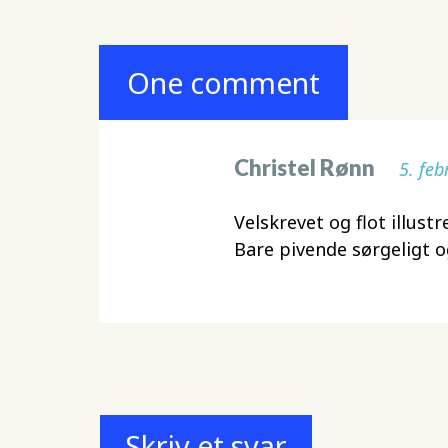
One comment
Christel Rønn
5. feb
Velskrevet og flot illustr
Bare pivende sørgeligt 
Skriv et svar