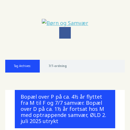
Main menu
Skip
to
Tag Archives:
7/7-ordning
content
Bopæl over P på ca. 4½ år flyttet
fra M til F og 7/7 samvær. Bopæl
over D på ca. 1½ år fortsat hos M
med optrappende samvær, ØLD 2.
juli 2025 utrykt