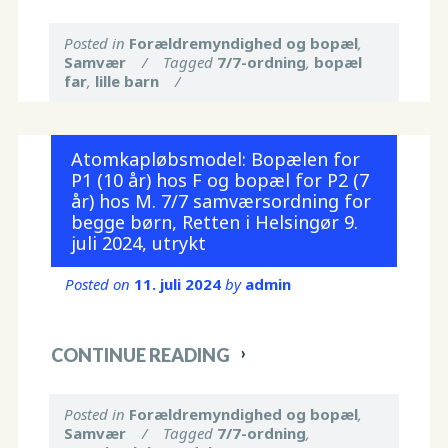
Posted in
Forældremyndighed og bopæl
,
Samvær
/
Tagged
7/7-ordning
,
bopæl
far
,
lille barn
/
Atomkapløbsmodel: Bopælen for
P1 (10 år) hos F og bopæl for P2 (7
år) hos M. 7/7 samværsordning for
begge børn, Retten i Helsingør 9.
juli 2024, utrykt
Posted on
11. juli 2024
by
admin
CONTINUE READING
Posted in
Forældremyndighed og bopæl
,
Samvær
/
Tagged
7/7-ordning
,