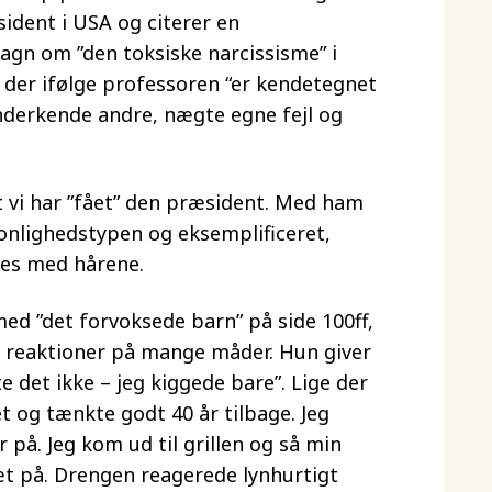
dent i USA og citerer en
agn om ”den toksiske narcissisme” i
der ifølge professoren “er kendetegnet
nderkende andre, nægte egne fejl og
 vi har ”fået” den præsident. Med ham
onlighedstypen og eksemplificeret,
ges med hårene.
d ”det forvoksede barn” på side 100ff,
s reaktioner på mange måder. Hun giver
 det ikke – jeg kiggede bare”. Lige der
t og tænkte godt 40 år tilbage. Jeg
 på. Jeg kom ud til grillen og så min
æt på. Drengen reagerede lynhurtigt