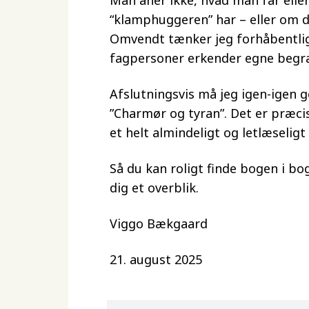
Man aner ikke, hvad man får eller
“klamphuggeren” har – eller om 
Omvendt tænker jeg forhåbentlig 
fagpersoner erkender egne begr
Afslutningsvis må jeg igen-igen 
”Charmør og tyran”. Det er præcis
et helt almindeligt og letlæselig
Så du kan roligt finde bogen i bo
dig et overblik.
Viggo Bækgaard
21. august 2025