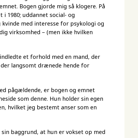
emnet. Bogen gjorde mig så klogere. På
t i 1980; uddannet social- og
g kvinde med interesse for psykologi og
ændig virksomhed – (men ikke hvilken
9 indledte et forhold med en mand, der
, der langsomt drænede hende for
med pågældende, er bogen og emnet
meside som denne. Hun holder sin egen
en, hvilket jeg bestemt anser som en
m sin baggrund, at hun er vokset op med