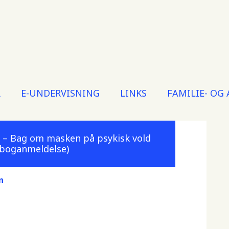
R
E-UNDERVISNING
LINKS
FAMILIE- OG
t – Bag om masken på psykisk vold
n boganmeldelse)
n