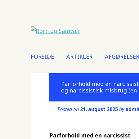
Main menu
Skip
FORSIDE
ARTIKLER
AFGØRELSE
to
content
Parforhold med en narcissis
og narcissistisk misbrug (e
Posted on
21. august 2025
by
admi
Parforhold med en narcissist