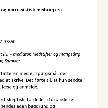
og narcissistisk misbrug
(en
87-97850
 (H) – mediator. Medstifter og mangeårig
 og Samvær
orfatteren med et spørgsmål, der
ed at skrive. Det førte til, at hun sendte
t læse og anmelde.
et skeptisk, fordi der i forbindelse
 hendes egen baggrund og