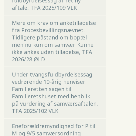
fuldbyrdelsessag af ret ny
aftale, TFA 2025/109 VLK
Mere om krav om anketilladelse
fra Procesbevillingsnævnet.
Tidligere påstand om bopæl
men nu kun om samvær. Kunne
ikke ankes uden tilladelse, TFA
2026/28 ØLD
Under tvangsfuldbyrdelsessag
vedrørende 10-årig henviser
Familieretten sagen til
Familieretshuset med henblik
på vurdering af samværsaftalen,
TFA 2025/102 VLK
Eneforældremyndighed for P til
M og 9/5 samværsordning