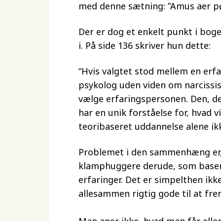
med denne sætning: ”Amus aer pø
Der er dog et enkelt punkt i bog
i. På side 136 skriver hun dette:
“Hvis valgtet stod mellem en erf
psykolog uden viden om narcissisti
vælge erfaringspersonen. Den, der
har en unik forståelse for, hvad 
teoribaseret uddannelse alene ikk
Problemet i den sammenhæng er, 
klamphuggere derude, som basere
erfaringer. Det er simpelthen ikk
allesammen rigtig gode til at fr