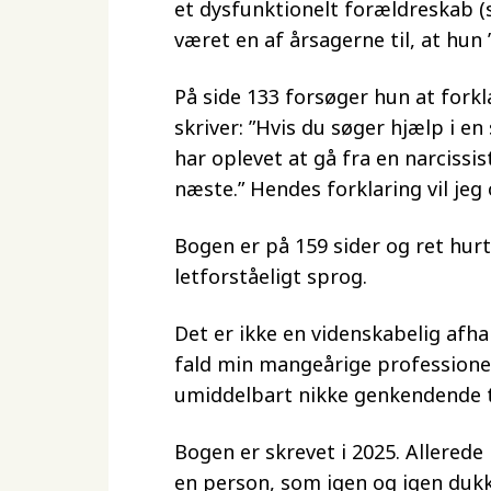
et dysfunktionelt forældreskab (
været en af årsagerne til, at hun
På side 133 forsøger hun at fork
skriver: ”Hvis du søger hjælp i e
har oplevet at gå fra en narcissi
næste.” Hendes forklaring vil jeg 
Bogen er på 159 sider og ret hurti
letforståeligt sprog.
Det er ikke en videnskabelig afha
fald min mangeårige professione
umiddelbart nikke genkendende t
Bogen er skrevet i 2025. Allered
en person, som igen og igen duk