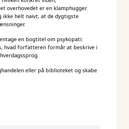
 hvilken konkret viden,
det overhovedet er en klamphugger.
ikke helt naivt, at de dygtigste
ænsninger.
gentage en bogtitel om psykopati:
, hvad forfatteren formår at beskrive i
t hverdagssprog.
ghandelen eller på biblioteket og skabe