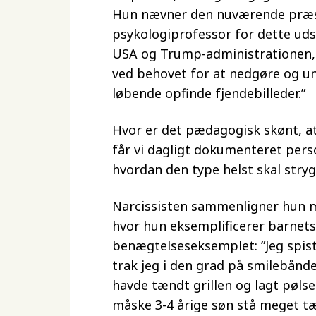
Hun nævner den nuværende præsi
psykologiprofessor for dette uds
USA og Trump-administrationen, 
ved behovet for at nedgøre og u
løbende opfinde fjendebilleder.”
Hvor er det pædagogisk skønt, at
får vi dagligt dokumenteret pers
hvordan den type helst skal stry
Narcissisten sammenligner hun me
hvor hun eksemplificerer barnet
benægtelseseksemplet: ”Jeg spiste
trak jeg i den grad på smilebånde
havde tændt grillen og lagt pølser
måske 3-4 årige søn stå meget t