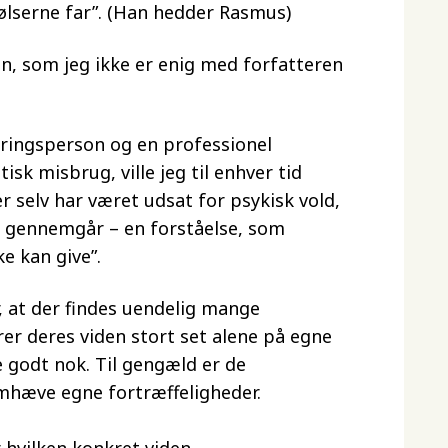
lserne far”. (Han hedder Rasmus)
en, som jeg ikke er enig med forfatteren
aringsperson og en professionel
sk misbrug, ville jeg til enhver tid
 selv har været udsat for psykisk vold,
vi gennemgår – en forståelse, som
e kan give”.
at der findes uendelig mange
r deres viden stort set alene på egne
e godt nok. Til gengæld er de
emhæve egne fortræffeligheder.