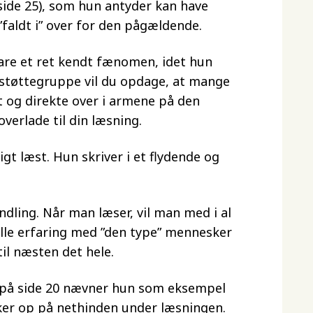
side 25), som hun antyder kan have
 ”faldt i” over for den pågældende.
lare et ret kendt fænomen, idet hun
n støttegruppe vil du opdage, at mange
st og direkte over i armene på den
overlade til din læsning.
gt læst. Hun skriver i et flydende og
ndling. Når man læser, vil man med i al
lle erfaring med ”den type” mennesker
il næsten det hele.
e på side 20 nævner hun som eksempel
ker op på nethinden under læsningen.