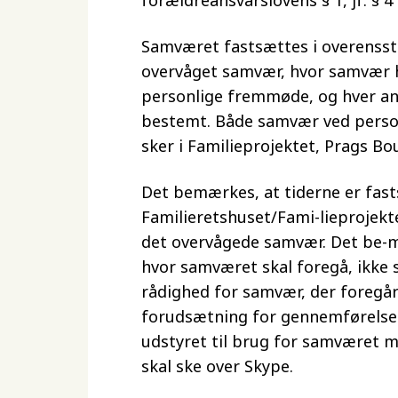
forældreansvarslovens § 1, jf. § 4 o
Samværet fastsættes i overens
overvåget samvær, hvor samvær 
personlige fremmøde, og hver an
bestemt. Både samvær ved pers
sker i Familieprojektet, Prags Bo
Det bemærkes, at tiderne er fast
Familieretshuset/Fami-lieprojekte
det overvågede samvær. Det be-mæ
hvor samværet skal foregå, ikke s
rådighed for samvær, der foregår
forudsætning for gennemførelsen 
udstyret til brug for samværet m
skal ske over Skype.