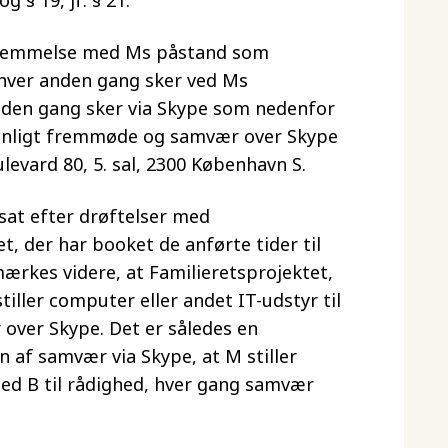
g § 19, jf. § 21.
stemmelse med Ms påstand som
hver anden gang sker ved Ms
den gang sker via Skype som nedenfor
onligt fremmøde og samvær over Skype
ulevard 80, 5. sal, 2300 København S.
sat efter drøftelser med
t, der har booket de anførte tider til
rkes videre, at Familieretsprojektet,
tiller computer eller andet IT-udstyr til
 over Skype. Det er således en
af samvær via Skype, at M stiller
ed B til rådighed, hver gang samvær