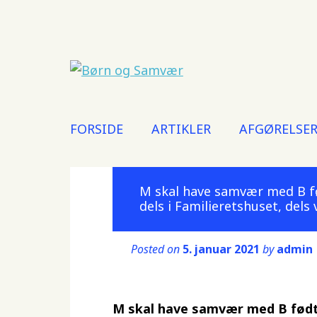
Main menu
Skip
FORSIDE
ARTIKLER
AFGØRELSE
to
content
M skal have samvær med B fød
dels i Familieretshuset, dels
Posted on
5. januar 2021
by
admin
M skal have samvær med B født i