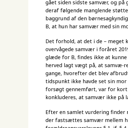
gået siden sidste samvær, og på
deraf følgende manglende støtte 
baggrund af den børnesagkyndiges
B, at hun har samvær med sin mo
Det forhold, at det i de – meget
overvågede samvær i foråret 2019,
glæde for B, findes ikke at kunne 
herved lagt vægt på, at samvæ-r
gange, hvorefter det blev afbrudt.
tidspunkt ikke havde set sin mor 
forsøgt gennemført, var for kort 
konkluderes, at samvær ikke på l
Efter en samlet vurdering finder r
der fastsættes samvær mellem he