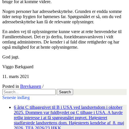
bruge for at komme videre.
Nogen personer har adressebeskyttelse. Grunden er endda somme
tider netop frygten for børnenes far. Spørgsmålet er så, om du ved
adressebeskyttelse kan få de relevante oplysninger.
En anden vej til oplysningerne kunne være at rette henvendelse til
Familieretshuset. Det er jo derfra, forældreansvarsloven i vidt
omfang administreres. De kender i al fald dine rettigheder og har
også mulighed for at hente oplysningerne.
God jagt.
Viggo Bækgaard
11. marts 2021
Posted in
Brevkassen
/
Search
for:
Seneste indlæg
6 årig C tilbagegivet til B i USA ved landsretsdom i oktober
2025. Dommen var fuldbyrdet og C tilbage i USA. A havde
retlig interesse i at få spørgsmålet prøvet. Højesteret
stadfæstede landsrettens dom. Højesterets kendelse af 8. maj
2026. TFA 2026/23 HKK