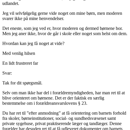
udlandet.
Jeg vil selvfølgelig gerne vide noget om mine børn, men moderen
svarer ikke på mine henvendelser.
Det eneste, som jeg ved er, hvor moderen og dermed børnene bor.
Men jeg aner ikke, hvor de går i skole eller noget som helst om dem.
Hvordan kan jeg få noget at vide?
Med venlig hilsen
En lidt frustreret far
Svar:
Tak for dit spørgsmål.
Selv om man ikke har del i forældremyndigheden, har man ret til at
blive orienteret om børnene. Det er der faktisk en særlig
bestemmelse om i forældreansvarslovens § 23.
Du har ret til ”efter anmodning” at få orientering om barnets forhold
fra skoler, børneinstitutioner, social- og sundhedsvæsenet samt
private sygehuse, privat praktiserende læger og tandlæger. Denne
forælder har desuden ret til at få udleveret dokumenter om barnets