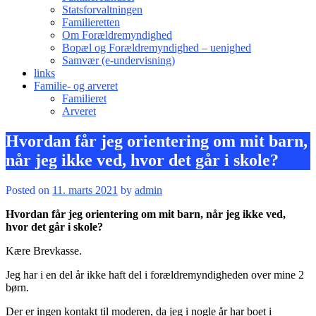
Statsforvaltningen
Familieretten
Om Forældremyndighed
Bopæl og Forældremyndighed – uenighed
Samvær (e-undervisning)
links
Familie- og arveret
Familieret
Arveret
Hvordan får jeg orientering om mit barn,
når jeg ikke ved, hvor det går i skole?
Posted on
11. marts 2021
by
admin
Hvordan får jeg orientering om mit barn, når jeg ikke ved,
hvor det går i skole?
Kære Brevkasse.
Jeg har i en del år ikke haft del i forældremyndigheden over mine 2
børn.
Der er ingen kontakt til moderen, da jeg i nogle år har boet i