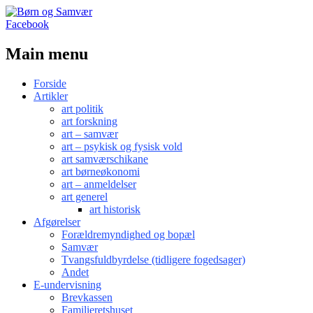
Facebook
Main menu
Skip
Forside
to
Artikler
content
art politik
art forskning
art – samvær
art – psykisk og fysisk vold
art samværschikane
art børneøkonomi
art – anmeldelser
art generel
art historisk
Afgørelser
Forældremyndighed og bopæl
Samvær
Tvangsfuldbyrdelse (tidligere fogedsager)
Andet
E-undervisning
Brevkassen
Familieretshuset