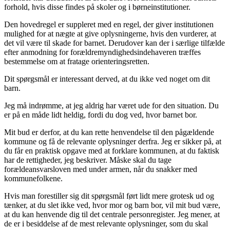
forhold, hvis disse findes på skoler og i børneinstitutioner.
Den hovedregel er suppleret med en regel, der giver institutionen
mulighed for at nægte at give oplysningerne, hvis den vurderer, at
det vil være til skade for barnet. Derudover kan der i særlige tilfælde
efter anmodning for forældremyndighedsindehaveren træffes
bestemmelse om at fratage orienteringsretten.
Dit spørgsmål er interessant derved, at du ikke ved noget om dit
barn.
Jeg må indrømme, at jeg aldrig har været ude for den situation. Du
er på en måde lidt heldig, fordi du dog ved, hvor barnet bor.
Mit bud er derfor, at du kan rette henvendelse til den pågældende
kommune og få de relevante oplysninger derfra. Jeg er sikker på, at
du får en praktisk opgave med at forklare kommunen, at du faktisk
har de rettigheder, jeg beskriver. Måske skal du tage
forældeansvarsloven med under armen, når du snakker med
kommunefolkene.
Hvis man forestiller sig dit spørgsmål ført lidt mere grotesk ud og
tænker, at du slet ikke ved, hvor mor og barn bor, vil mit bud være,
at du kan henvende dig til det centrale personregister. Jeg mener, at
de er i besiddelse af de mest relevante oplysninger, som du skal