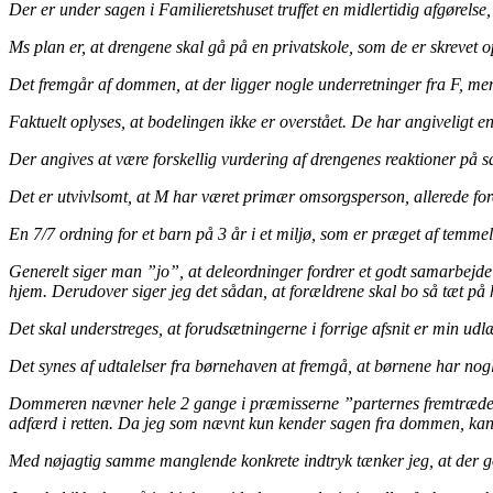
Der er under sagen i Familieretshuset truffet en midlertidig afgørelse
Ms plan er, at drengene skal gå på en privatskole, som de er skrevet o
Det fremgår af dommen, at der ligger nogle underretninger fra F, m
Faktuelt oplyses, at bodelingen ikke er overstået. De har angiveligt e
Der angives at være forskellig vurdering af drengenes reaktioner på 
Det er utvivlsomt, at M har været primær omsorgsperson, allerede for
En 7/7 ordning for et barn på 3 år i et miljø, som er præget af temme
Generelt siger man ”jo”, at deleordninger fordrer et godt samarbejde 
hjem. Derudover siger jeg det sådan, at forældrene skal bo så tæt på
Det skal understreges, at forudsætningerne i forrige afsnit er min ud
Det synes af udtalelser fra børnehaven at fremgå, at børnene har nog
Dommeren nævner hele 2 gange i præmisserne ”parternes fremtræden i re
adfærd i retten. Da jeg som nævnt kun kender sagen fra dommen, kan 
Med nøjagtig samme manglende konkrete indtryk tænker jeg, at der god