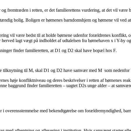
 og fremtræden i retten, er det familierettens vurdering, at det vil være
stændig bolig. Boligen er børnenes barndomshjem og børnene vil ved at f
ering vil være bedst til at holde børnene udenfor forældrenes konflikt, o
herved lagt vægt på indholdet af udtalelsen fra børnehaven x i Y-by og 
inger finder familieretten, at D1 og D2 skal have bopæl hos F.
tætte tilknytning til M, skal D1 og D2 have samvær med M som nedenfor 
ernes høje konfliktniveau og deres beskrivelser i retten af børnenes rea
nne baggrund finder familieretten – uagtet D2s unge alder – at samvære
ær i overensstemmelse med bekendtgørelse om forældremyndighed, barn
ed afhentning og aflevering i institution. Hvis samværet starter eller sl