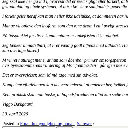
Jeg skal ikke her gå ind i, hvorvidt det er reelt rigtigt eller forkert,
grundholdning i hele systemet, at børn bør lære samfundets generelle
I forlængelse heraf kan man heller ikke udelukke, at dommeren har h
Mange vil opleve den livsform som den rene drøm i en i øvrigt stresset
På tidspunktet for disse kommentarer er ankefristen ikke udløbet.
Jeg tænker umiddelbart, at F er vældig godt tilfreds med udfaldet. Han
kan overtage huset.)
M vil ret naturligt mene, at hun som åbenbar primær omsorgsperson i 
hvis byretsdommerens vurdering af Ms ”fremtræden” går igen hos eve
Det er overvejelser, som M må tage med sin advokat.
Kompetencefordelingen kan det være relevant at repetere her, hvilket je
Rent praktisk skal man huske, at bopælsforælderen altid kan sætte barn
Viggo Bækgaard
30. april 2026
Posted in
Forældremyndighed og bopæl
,
Samvær
/