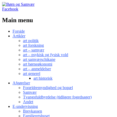
Facebook
Main menu
Skip
Forside
to
Artikler
content
art politik
art forskning
art – samvær
art – psykisk og fysisk vold
art samværschikane
art børneøkonomi
art – anmeldelser
art generel
art historisk
Afgørelser
Forældremyndighed og bopæl
Samvær
Tvangsfuldbyrdelse (tidligere fogedsager)
Andet
E-undervisning
Brevkassen
Familieretshuset