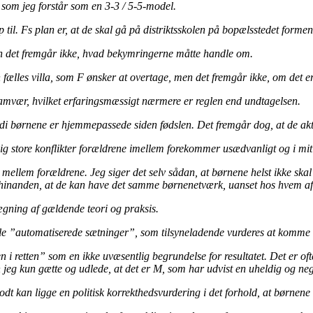
, som jeg forstår som en 3-3 / 5-5-model.
p til. Fs plan er, at de skal gå på distriktsskolen på bopælsstedet form
en det fremgår ikke, hvad bekymringerne måtte handle om.
n fælles villa, som F ønsker at overtage, men det fremgår ikke, om det er
samvær, hvilket erfaringsmæssigt nærmere er reglen end undtagelsen.
di børnene er hjemmepassede siden fødslen. Det fremgår dog, at de aktu
lig store konflikter forældrene imellem forekommer usædvanligt og i mi
mellem forældrene. Jeg siger det selv sådan, at børnene helst ikke skal 
 hinanden, at de kan have det samme børnenetværk, uanset hos hvem af 
lægning af gældende teori og praksis.
le ”automatiserede sætninger”, som tilsyneladende vurderes at komme f
tten” som en ikke uvæsentlig begrundelse for resultatet. Det er ofte e
jeg kun gætte og udlede, at det er M, som har udvist en uheldig og neg
t kan ligge en politisk korrekthedsvurdering i det forhold, at børnene