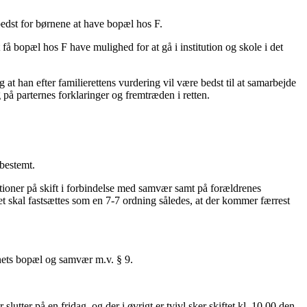
 bedst for børnene at have bopæl hos F.
å bopæl hos F have mulighed for at gå i institution og skole i det
g at han efter familierettens vurdering vil være bedst til at samarbejde
på parternes forklaringer og fremtræden i retten.
bestemt.
ktioner på skift i forbindelse med samvær samt på forældrenes
t skal fastsættes som en 7-7 ordning således, at der kommer færrest
ets bopæl og samvær m.v. § 9.
utter på en fridag, og der i øvrigt er tvivl sker skiftet kl. 10.00 den