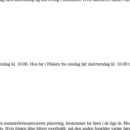
dag kl. 10.00. Hos far i Påsken fra onsdag før skærtorsdag kl. 10.00 ti
m sommerferiesamværets placering, bestemmer far først i de lige år. Mor 
ts. Hvis fristen ikke bliver overholdt, må den anden forælder vælge førs