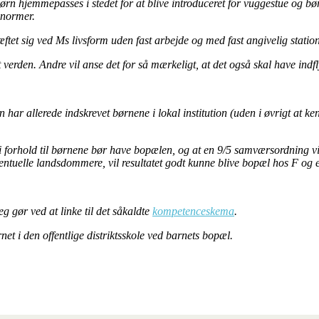
 at børn hjemmepasses i stedet for at blive introduceret for vuggestue og 
 normer.
æftet sig ved Ms livsform uden fast arbejde og med fast angivelig stat
 verden. Andre vil anse det for så mærkeligt, at det også skal have indf
 har allerede indskrevet børnene i lokal institution (uden i øvrigt at ke
forhold til børnene bør have bopælen, og at en 9/5 samværsordning vil
ntuelle landsdommere, vil resultatet godt kunne blive bopæl hos F og
g gør ved at linke til det såkaldte
kompetenceskema
.
et i den offentlige distriktsskole ved barnets bopæl.