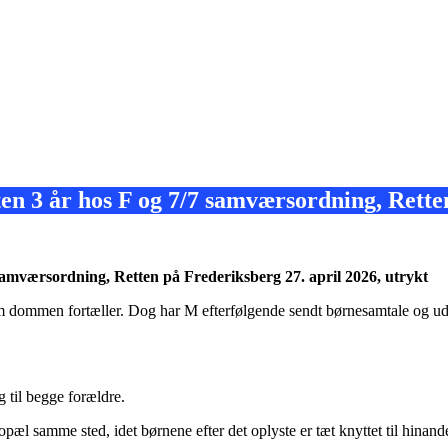
en 3 år hos F og 7/7 samværsordning, Retten
samværsordning, Retten på Frederiksberg 27. april 2026, utrykt
 som dommen fortæller. Dog har M efterfølgende sendt børnesamtale og 
g til begge forældre.
r bopæl samme sted, idet børnene efter det oplyste er tæt knyttet til hi