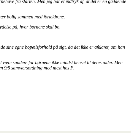
børnehave fra starten. Men jeg har et indtryk af, at det er en gældende
ionær bolig sammen med forældrene.
lydelse på, hvor børnene skal bo.
nde sine egne bopælsforhold på sigt, da det ikke er afklaret, om han
 være sundere for børnene ikke mindst henset til deres alder. Men
 en 9/5 samværsordning med mest hos F.