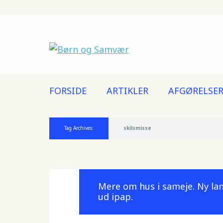
Main menu
Skip
FORSIDE
ARTIKLER
AFGØRELSE
to
content
Tag Archives:
skilsmisse
Mere om hus i sameje. Ny l
ud ipap.