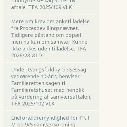
fuldbyrdelsessag af ret ny
aftale, TFA 2025/109 VLK
Mere om krav om anketilladelse
fra Procesbevillingsnævnet.
Tidligere påstand om bopæl
men nu kun om samvær. Kunne
ikke ankes uden tilladelse, TFA
2026/28 ØLD
Under tvangsfuldbyrdelsessag
vedrørende 10-årig henviser
Familieretten sagen til
Familieretshuset med henblik
på vurdering af samværsaftalen,
TFA 2025/102 VLK
Eneforældremyndighed for P til
M og 9/5 samværsordning