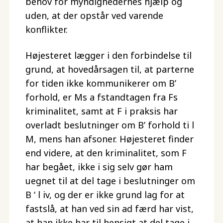
behov for myndighedernes hjælp og
uden, at der opstår ved varende
konflikter.
Højesteret lægger i den forbindelse til
grund, at hovedårsagen til, at parterne
for tiden ikke kommunikerer om B’
forhold, er Ms a fstandtagen fra Fs
kriminalitet, samt at F i praksis har
overladt beslutninger om B’ forhold ti l
M, mens han afsoner. Højesteret finder
end videre, at den kriminalitet, som F
har begået, ikke i sig selv gør ham
uegnet til at del tage i beslutninger om
B ‘ l iv, og der er ikke grund lag for at
fastslå, at han ved sin ad færd har vist,
at han ikke har til hensigt at del tage i