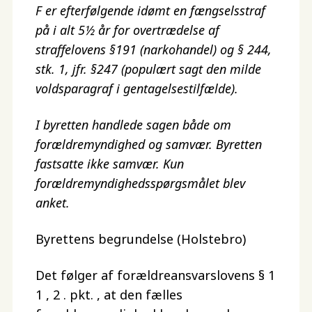
F er efterfølgende idømt en fængselsstraf
på i alt 5½ år for overtrædelse af
straffelovens §191 (narkohandel) og § 244,
stk. 1, jfr. §247 (populært sagt den milde
voldsparagraf i gentagelsestilfælde).
I byretten handlede sagen både om
forældremyndighed og samvær. Byretten
fastsatte ikke samvær. Kun
forældremyndighedsspørgsmålet blev
anket.
Byrettens begrundelse (Holstebro)
Det følger af forældreansvarslovens § 1
1 , 2 . pkt. , at den fælles