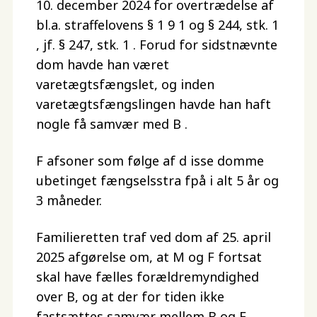
10. december 2024 for overtrædelse af
bl.a. straffelovens § 1 9 1 og § 244, stk. 1
, jf. § 247, stk. 1 . Forud for sidstnævnte
dom havde han været
varetægtsfængslet, og inden
varetægtsfængslingen havde han haft
nogle få samvær med B .
F afsoner som følge af d isse domme
ubetinget fængselsstra fpå i alt 5 år og
3 måneder.
Familieretten traf ved dom af 25. april
2025 afgørelse om, at M og F fortsat
skal have fælles forældremyndighed
over B, og at der for tiden ikke
fastsættes samvær mellem B og F.