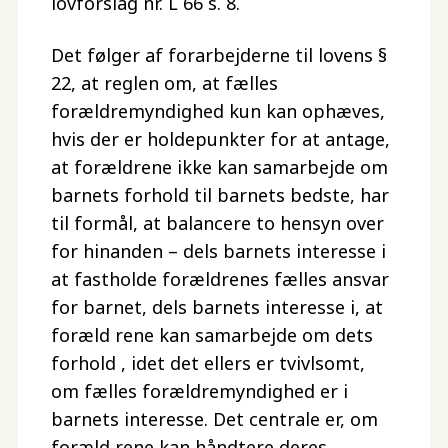
lovforslag nr. L 66 s. 8.
Det følger af forarbejderne til lovens §
22, at reglen om, at fælles
forældremyndighed kun kan ophæves,
hvis der er holdepunkter for at antage,
at forældrene ikke kan samarbejde om
barnets forhold til barnets bedste, har
til formål, at balancere to hensyn over
for hinanden – dels barnets interesse i
at fastholde forældrenes fælles ansvar
for barnet, dels barnets interesse i, at
foræld rene kan samarbejde om dets
forhold , idet det ellers er tvivlsomt,
om fælles forældremyndighed er i
barnets interesse. Det centrale er, om
foræld rene kan håndtere deres